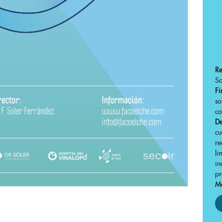
R
Sa
Fi
s
co
De
cu
r
li
in
pr
Má