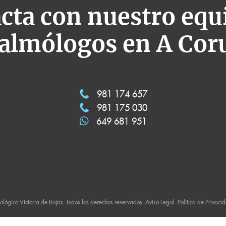
cta con nuestro equ
talmólogos en A Cor
981 174 657
981 175 030
649 681 951
ológico Victoria de Rojas. Todos los derechos reservados.
Aviso Legal
.
Política de Privaci