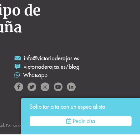
ipo de
uña
info@victoriaderojas.es
victoriaderojas.es/blog
Whatsapp
Solicitar cita con un especialista
Pedir cita
dad
.
Política de Cookies.