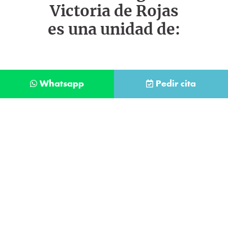
Victoria de Rojas
es una unidad de:
Whatsapp
Pedir cita
Déjanos tus datos y te llamaremos lo antes
posible
Contacta con
nuestro
He leído y acepto la
Política de Privacidad
.