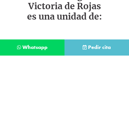
Victoria de Rojas
es una unidad de:
Whatsapp
Pedir cita
Déjanos tus datos y te llamaremos lo antes
posible
Contacta con
nuestro
He leído y acepto la
Política de Privacidad
.