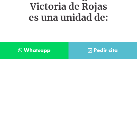
Victoria de Rojas
es una unidad de:
Whatsapp
Pedir cita
Déjanos tus datos y te llamaremos lo antes
posible
Contacta con
nuestro
He leído y acepto la
Política de Privacidad
.