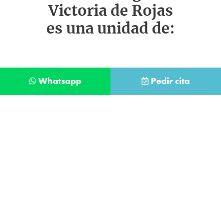
Victoria de Rojas
es una unidad de:
Whatsapp
Pedir cita
Déjanos tus datos y te llamaremos lo antes
posible
Contacta con
nuestro
He leído y acepto la
Política de Privacidad
.