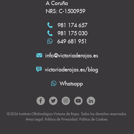
A Coruña
NRS: C-1500959
981 174 657
981 175 030
649 681 951
info@victoriaderojas.es
victoriaderojas.es/blog
Whatsapp
©2026 Instituto Oftalmológico Victoria de Rojas. Todos los derechos reservados.
Aviso Legal
.
Política de Privacidad
.
Política de Cookies.