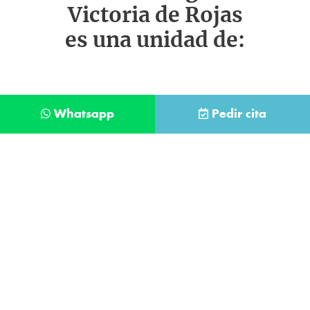
Victoria de Rojas
es una unidad de:
Whatsapp
Pedir cita
Déjanos tus datos y te llamaremos lo antes
posible
Contacta con
nuestro
He leído y acepto la
Política de Privacidad
.