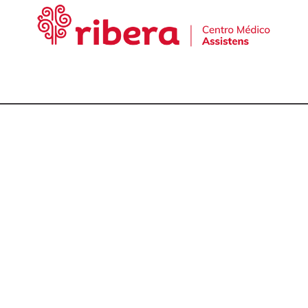
cta con nuestro equ
talmólogos en A Cor
981 174 657
981 175 030
649 681 951