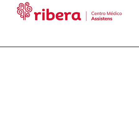
cta con nuestro equ
talmólogos en A Cor
981 174 657
981 175 030
649 681 951