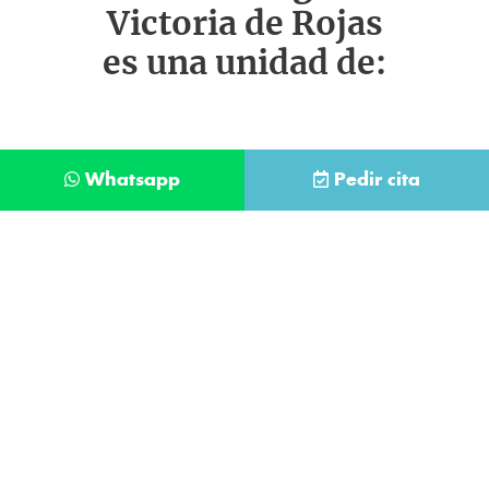
Victoria de Rojas
es una unidad de:
Whatsapp
Pedir cita
Déjanos tus datos y te llamaremos lo antes
posible
Contacta con
nuestro
He leído y acepto la
Política de Privacidad
.