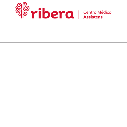
cta con nuestro equ
talmólogos en A Cor
981 174 657
981 175 030
649 681 951