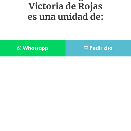
Victoria de Rojas
es una unidad de:
Whatsapp
Pedir cita
Déjanos tus datos y te llamaremos lo antes
posible
Contacta con
nuestro
He leído y acepto la
Política de Privacidad
.