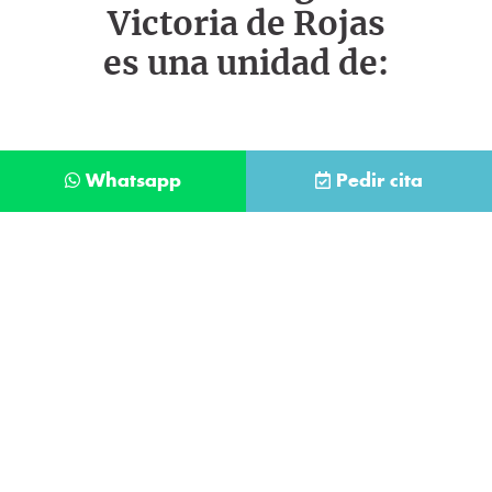
Victoria de Rojas
es una unidad de:
Whatsapp
Pedir cita
Déjanos tus datos y te llamaremos lo antes
posible
Contacta con
nuestro
He leído y acepto la
Política de Privacidad
.