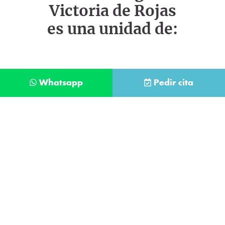
Victoria de Rojas
es una unidad de:
Whatsapp
Pedir cita
Déjanos tus datos y te llamaremos lo antes
posible
Contacta con
nuestro
He leído y acepto la
Política de Privacidad
.