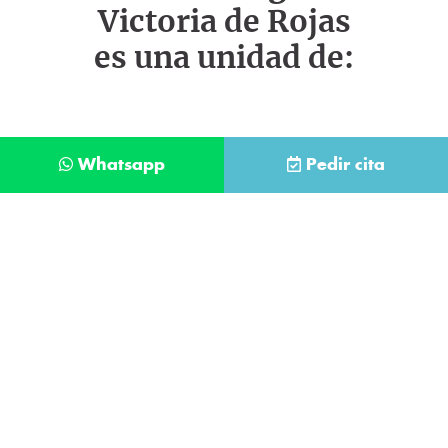
Victoria de Rojas
es una unidad de:
Whatsapp
Pedir cita
Déjanos tus datos y te llamaremos lo antes
posible
Contacta con
nuestro
He leído y acepto la
Política de Privacidad
.