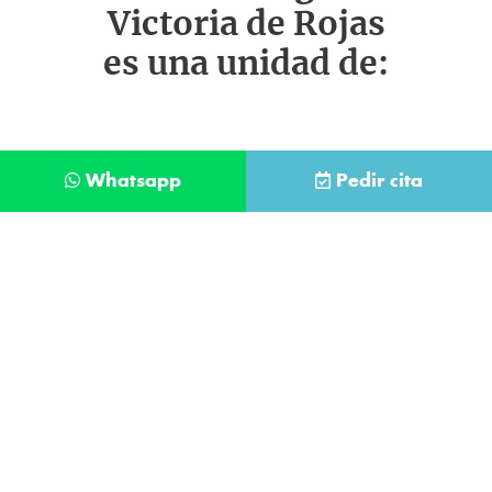
Victoria de Rojas
es una unidad de:
Whatsapp
Pedir cita
Déjanos tus datos y te llamaremos lo antes
posible
Contacta con
nuestro
He leído y acepto la
Política de Privacidad
.