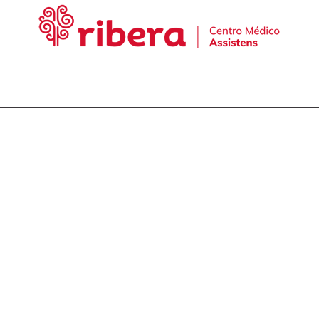
cta con nuestro equ
talmólogos en A Cor
981 174 657
981 175 030
649 681 951