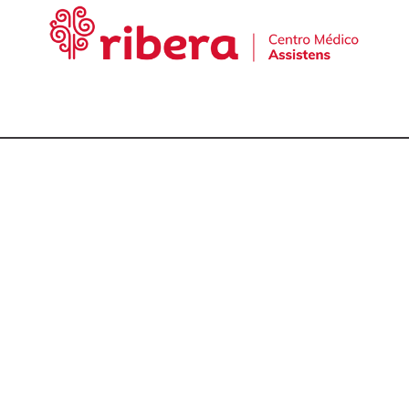
cta con nuestro equ
talmólogos en A Cor
981 174 657
981 175 030
649 681 951