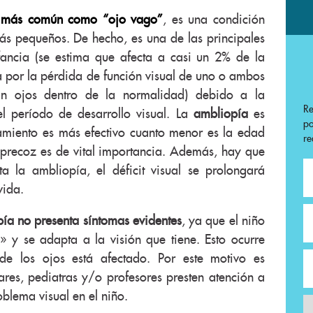
a más común como “ojo vago”
, es una condición
ás pequeños. De hecho, es una de las principales
fancia (se estima que afecta a casi un 2% de la
za por la pérdida de función visual de uno o ambos
ean ojos dentro de la normalidad) debido a la
R
l período de desarrollo visual. La
ambliopía
es
p
atamiento es más efectivo cuanto menor es la edad
re
o precoz es de vital importancia. Además, hay que
ta la ambliopía, el déficit visual se prolongará
vida.
pía no presenta síntomas evidentes
, ya que el niño
» y se adapta a la visión que tiene. Esto ocurre
de los ojos está afectado. Por este motivo es
ares, pediatras y/o profesores presten atención a
oblema visual en el niño.