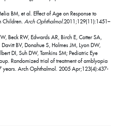
lia BM, et al. Effect of Age on Response to
n Children.
Arch Ophthalmol.
2011;129(11):1451–
W, Beck RW, Edwards AR, Birch E, Cotter SA,
, Davitt BV, Donahue S, Holmes JM, Lyon DW,
bert DI, Suh DW, Tamkins SM; Pediatric Eye
roup. Randomized trial of treatment of amblyopia
17 years. Arch Ophthalmol. 2005 Apr;123(4):437-