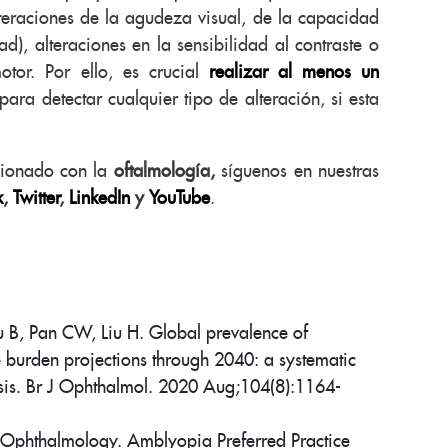
lteraciones de la agudeza visual, de la capacidad
ad), alteraciones en la sensibilidad al contraste o
otor. Por ello, es crucial
realizar al menos un
para detectar cualquier tipo de alteración, si esta
acionado con la
oftalmología,
síguenos en nuestras
k
,
Twitter
,
LinkedIn
y
YouTube
.
u B, Pan CW, Liu H. Global prevalence of
burden projections through 2040: a systematic
sis. Br J Ophthalmol. 2020 Aug;104(8):1164-
phthalmology. Amblyopia Preferred Practice