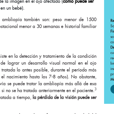
de la imagen en el ojo afectado (
como puede ser
en un bebé).
la ambliopía también son: peso menor de 1500
R
stacional menor a 30 semanas e historial familiar
Sa
Fi
s
co
De
cu
iste en la detección y tratamiento de la condición
r
de lograr un desarrollo visual normal en el ojo
li
in
 tratada lo antes posible, durante el período más
pr
e el nacimiento hasta los 7-8 años). No obstante,
Má
vía se puede tratar la ambliopía más allá de esa
3
 si no se ha tratado anteriormente en el paciente.
ratada a tiempo,
la pérdida de la visión puede ser