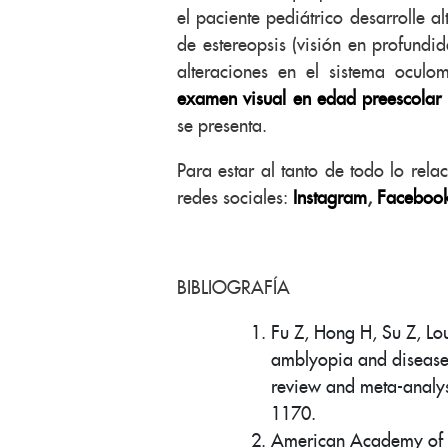
el paciente pediátrico desarrolle a
de estereopsis (visión en profundid
alteraciones en el sistema oculom
examen visual en edad preescolar
se presenta.
Para estar al tanto de todo lo rel
redes sociales:
Instagram
,
Faceboo
BIBLIOGRAFÍA
Fu Z, Hong H, Su Z, Lo
amblyopia and disease 
review and meta-analy
1170.
American Academy of O