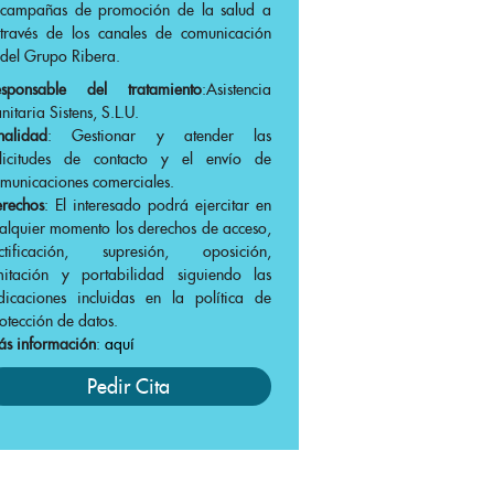
campañas de promoción de la salud a
través de los canales de comunicación
del Grupo Ribera.
esponsable del tratamiento
:Asistencia
nitaria Sistens, S.L.U.
nalidad
: Gestionar y atender las
olicitudes de contacto y el envío de
municaciones comerciales.
rechos
: El interesado podrá ejercitar en
alquier momento los derechos de acceso,
ectificación, supresión, oposición,
mitación y portabilidad siguiendo las
dicaciones incluidas en la política de
otección de datos.
s información
:
aquí