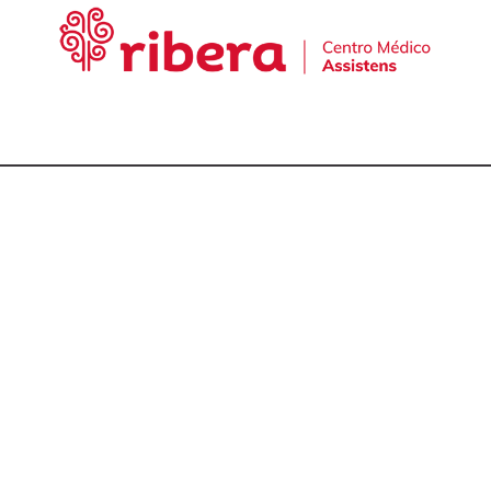
cta con nuestro equ
talmólogos en A Cor
981 174 657
981 175 030
649 681 951