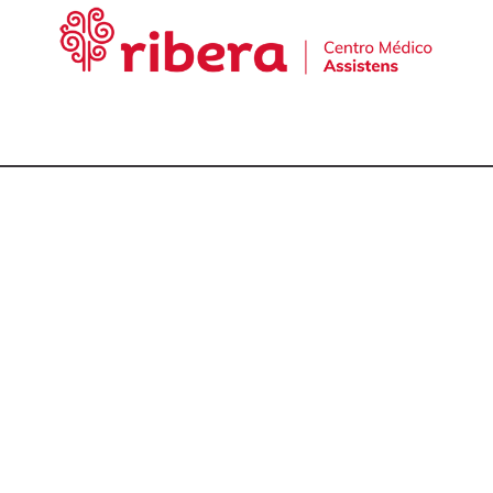
cta con nuestro equ
talmólogos en A Cor
981 174 657
981 175 030
649 681 951