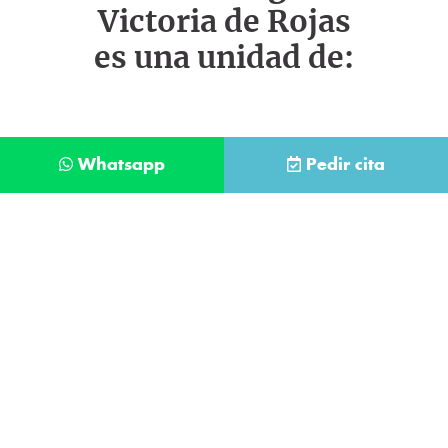
Victoria de Rojas
es una unidad de:
Whatsapp
Pedir cita
Déjanos tus datos y te llamaremos lo antes
posible
Contacta con
nuestro
He leído y acepto la
Política de Privacidad
.