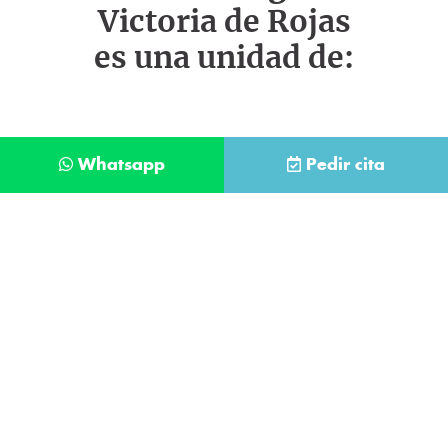
Victoria de Rojas
es una unidad de:
Whatsapp
Pedir cita
Déjanos tus datos y te llamaremos lo antes
posible
Contacta con
nuestro
He leído y acepto la
Política de Privacidad
.