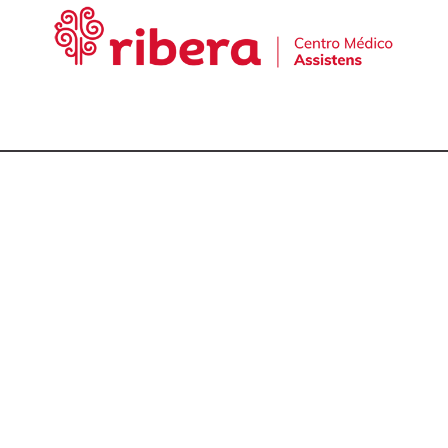
cta con nuestro equ
talmólogos en A Cor
981 174 657
981 175 030
649 681 951