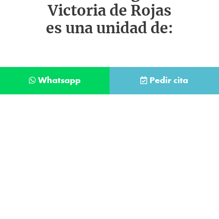
Victoria de Rojas
es una unidad de:
Whatsapp
Pedir cita
Déjanos tus datos y te llamaremos lo antes
posible
Contacta con
nuestro
He leído y acepto la
Política de Privacidad
.