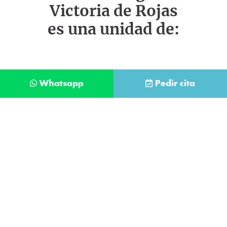
Victoria de Rojas
es una unidad de:
Whatsapp
Pedir cita
Déjanos tus datos y te llamaremos lo antes
posible
Contacta con
nuestro
He leído y acepto la
Política de Privacidad
.