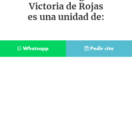
Victoria de Rojas
es una unidad de:
Whatsapp
Pedir cita
Déjanos tus datos y te llamaremos lo antes
posible
Contacta con
nuestro
He leído y acepto la
Política de Privacidad
.