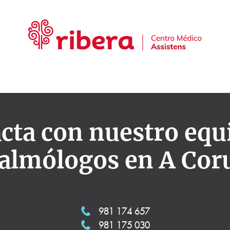
cta con nuestro equ
talmólogos en A Cor
981 174 657
981 175 030