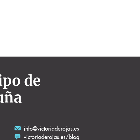
ipo de
uña
info@victoriaderojas.es
victoriaderojas.es/blog