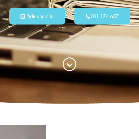
Pide una cita
981 174 657