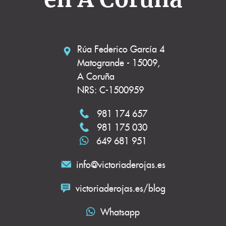
Rúa Federico García 4
Matogrande - 15009,
A Coruña
NRS: C-1500959
981 174 657
981 175 030
649 681 951
info@victoriaderojas.es
victoriaderojas.es/blog
Whatsapp