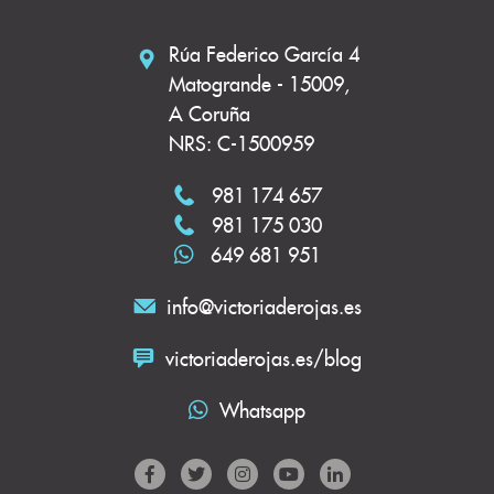
Rúa Federico García 4
Matogrande - 15009,
A Coruña
NRS: C-1500959
981 174 657
981 175 030
649 681 951
info@victoriaderojas.es
victoriaderojas.es/blog
Whatsapp