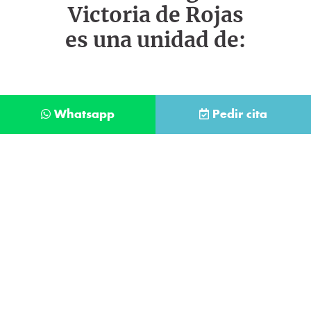
Victoria de Rojas
es una unidad de:
Whatsapp
Pedir cita
Déjanos tus datos y te llamaremos lo antes
posible
Contacta con
nuestro
He leído y acepto la
Política de Privacidad
.