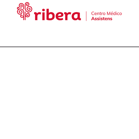
cta con nuestro equ
talmólogos en A Cor
981 174 657
981 175 030
649 681 951