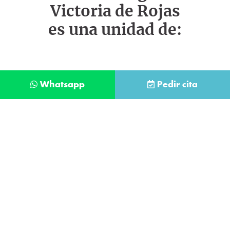
Victoria de Rojas
es una unidad de:
Whatsapp
Pedir cita
Déjanos tus datos y te llamaremos lo antes
posible
Contacta con
nuestro
He leído y acepto la
Política de Privacidad
.