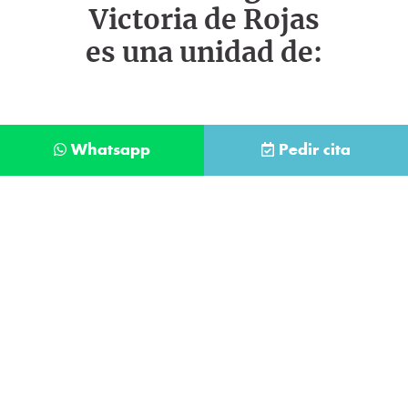
Victoria de Rojas
es una unidad de:
Whatsapp
Pedir cita
Déjanos tus datos y te llamaremos lo antes
posible
Contacta con
nuestro
He leído y acepto la
Política de Privacidad
.