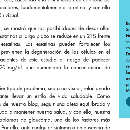
 oculares, fundamentalmente a la retina, y con ello
ón visual.
R
, se mostró que las posibilidades de desarrollar
Sa
tatinas a largo plazo se reduce en un 21% frente
Fi
s
statinas. Las estatinas pueden fortalecer los
co
previenen la degeneración de las células en el
De
acientes de este estudio el riesgo de padecer
cu
r
0 mg/dL que aumentaba la concentración de
li
in
pr
ier tipo de problema, sea o no visual, relacionado
Má
ante llevar un estilo de vida saludable. Como
 de nuestro blog, seguir una dieta equilibrada y
uda a mantener nuestra salud, y con ello, nuestra
i hablamos de glaucoma, uno de los factores más
 Por ello, ante cualquier síntoma o en ausencia de