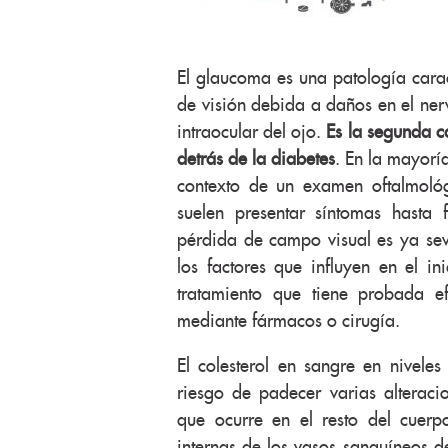
El glaucoma es una patología carac
de visión debida a daños en el ner
intraocular del ojo.
Es la segunda c
detrás de la diabetes
. En la mayorí
contexto de un examen oftalmológ
suelen presentar síntomas hasta
pérdida de campo visual es ya se
los factores que influyen en el i
tratamiento que tiene probada ef
mediante fármacos o cirugía.
El colesterol en sangre en niveles 
riesgo de padecer varias alteraci
que ocurre en el resto del cuerp
internas de los vasos sanguíneos d