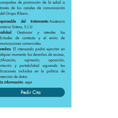
campañas de promoción de la salud a
través de los canales de comunicación
del Grupo Ribera.
esponsable del tratamiento
:Asistencia
nitaria Sistens, S.L.U.
nalidad
: Gestionar y atender las
olicitudes de contacto y el envío de
municaciones comerciales.
rechos
: El interesado podrá ejercitar en
alquier momento los derechos de acceso,
ectificación, supresión, oposición,
mitación y portabilidad siguiendo las
dicaciones incluidas en la política de
otección de datos.
s información
:
aquí