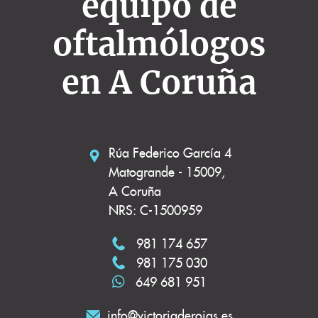
equipo de
oftalmólogos
en A Coruña
Rúa Federico García 4
Matogrande - 15009,
A Coruña
NRS: C-1500959
981 174 657
981 175 030
649 681 951
info@victoriaderojas.es