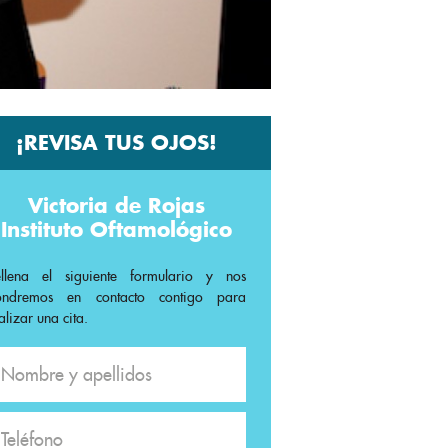
¡REVISA TUS OJOS!
Victoria de Rojas
Instituto Oftamológico
ellena el siguiente formulario y nos
ondremos en contacto contigo para
alizar una cita.