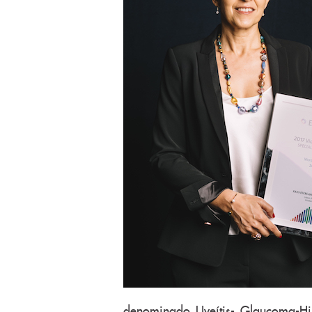
denominado Uveítis- Glaucoma-Hi