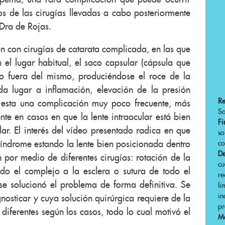
eos de las cirugías llevadas a cabo posteriormente
 Dra de Rojas.
ón con cirugías de catarata complicada, en las que
n el lugar habitual, el saco capsular (cápsula que
ino fuera del mismo, produciéndose el roce de la
da lugar a inflamación, elevación de la presión
R
o esta una complicación muy poco frecuente, más
Sa
nte en casos en que la lente intraocular está bien
Fi
ar. El interés del vídeo presentado radica en que
s
 síndrome estando la lente bien posicionada dentro
co
De
 por medio de diferentes cirugías: rotación de la
cu
odo el complejo a la esclera o sutura de todo el
r
 se solucionó el problema de forma definitiva. Se
li
in
gnosticar y cuya solución quirúrgica requiere de la
pr
 diferentes según los casos, todo lo cual motivó el
Má