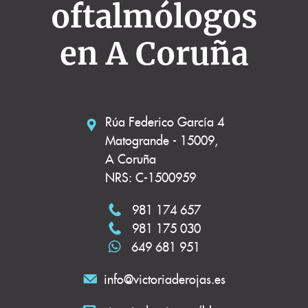
oftalmólogos
en A Coruña
Rúa Federico García 4
Matogrande - 15009,
A Coruña
NRS: C-1500959
981 174 657
981 175 030
649 681 951
info@victoriaderojas.es