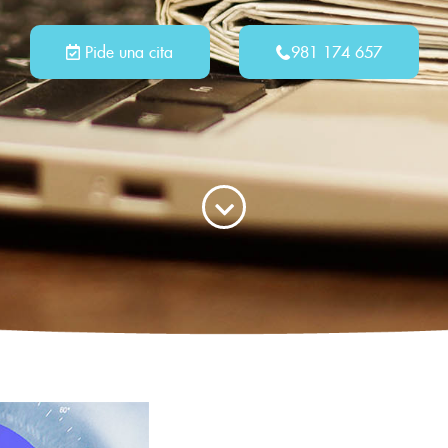
Pide una cita
981 174 657