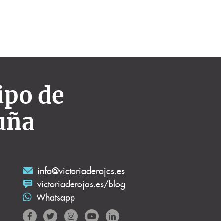
ipo de
uña
info@victoriaderojas.es
victoriaderojas.es/blog
Whatsapp