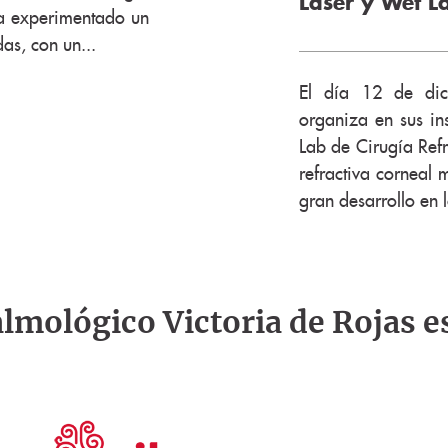
Láser y Wet L
ha experimentado un
as, con un...
El día 12 de dici
organiza en sus in
Lab de Cirugía Refr
refractiva corneal
gran desarrollo en 
talmológico Victoria de Rojas e