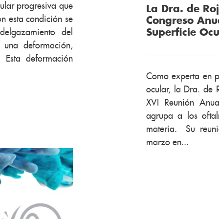
ular progresiva que
La Dra. de Ro
on esta condición se
Congreso Anua
adelgazamiento del
Superficie Oc
 una deformación,
 Esta deformación
Como experta en pa
ocular, la Dra. de
XVI Reunión Anua
agrupa a los ofta
materia. Su reuni
marzo en...