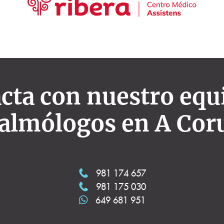
cta con nuestro equ
talmólogos en A Cor
981 174 657
981 175 030
649 681 951