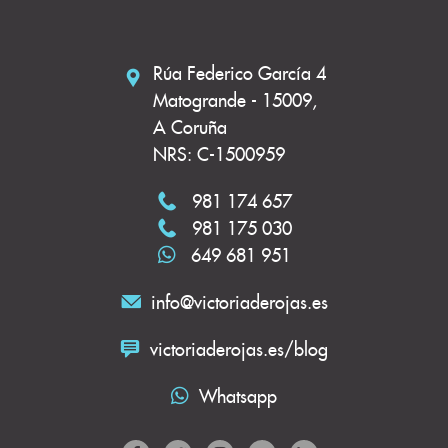
Rúa Federico García 4
Matogrande - 15009,
A Coruña
NRS: C-1500959
981 174 657
981 175 030
649 681 951
info@victoriaderojas.es
victoriaderojas.es/blog
Whatsapp