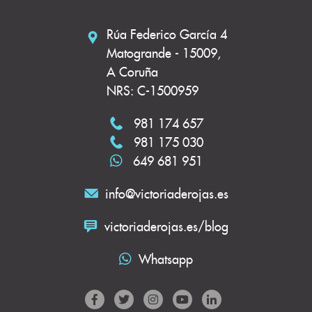
Rúa Federico García 4
Matogrande - 15009,
A Coruña
NRS: C-1500959
981 174 657
981 175 030
649 681 951
info@victoriaderojas.es
victoriaderojas.es/blog
Whatsapp