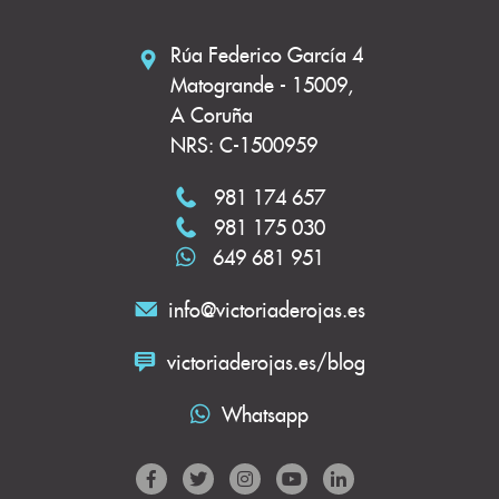
Rúa Federico García 4
Matogrande - 15009,
A Coruña
NRS: C-1500959
981 174 657
981 175 030
649 681 951
info@victoriaderojas.es
victoriaderojas.es/blog
Whatsapp