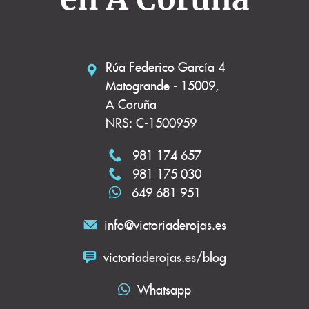
Rúa Federico García 4
Matogrande - 15009,
A Coruña
NRS: C-1500959
981 174 657
981 175 030
649 681 951
info@victoriaderojas.es
victoriaderojas.es/blog
Whatsapp