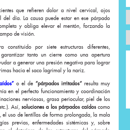
ientes que refieren dolor a nivel cervical, ojos
nal del día. La causa puede estar en ese párpado
ompleta y obliga elevar el mentón, forzando la
campo de visión.
 constituido por siete estructuras diferentes,
 garantizar tanto un cierre como una apertura
udar a generar una presión negativa para lograr
imas hacia el saco lagrimal y la nariz.
aídos
”
o el de
“párpados irritados“
resulta muy
nía en el perfecto funcionamiento y coordinación
inaciones nerviosas, grasa periocular, piel de los
tc.). Así,
soluciones a los párpados caídos
como
s, el uso de lentillas de forma prolongada, la mala
ugías previas, enfermedades sistémicas y, sobre