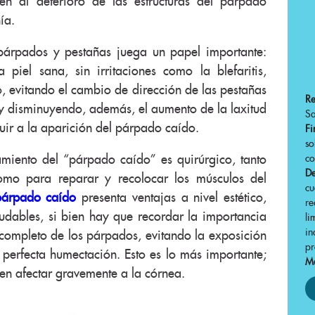
yen al deterioro de las estructuras del párpado
ía.
 párpados y pestañas juega un papel importante:
piel sana, sin irritaciones como la blefaritis,
, evitando el cambio de dirección de las pestañas
R
 y disminuyendo, además, el aumento de la laxitud
Sa
uir a la aparición del párpado caído.
Fi
s
amiento del “párpado caído” es quirúrgico, tanto
co
De
como para reparar y recolocar los músculos del
cu
 párpado caído
presenta ventajas a nivel estético,
r
dables, si bien hay que recordar la importancia
li
in
 completo de los párpados, evitando la exposición
pr
 perfecta humectación. Esto es lo más importante;
Má
en afectar gravemente a la córnea.