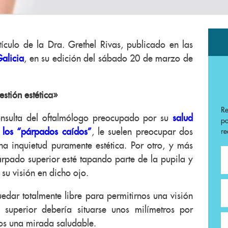
tículo de la Dra. Grethel Rivas, publicado en las
alicia
, en su edición del sábado 20 de marzo de
stión estética»
R
onsulta del oftalmólogo preocupado por su
salud
p
 los “párpados caídos”
, le suelen preocupar dos
re
na inquietud puramente estética. Por otro, y más
árpado superior esté tapando parte de la pupila y
su visión en dicho ojo.
uedar totalmente libre para permitirnos una visión
superior debería situarse unos milímetros por
os una mirada saludable.