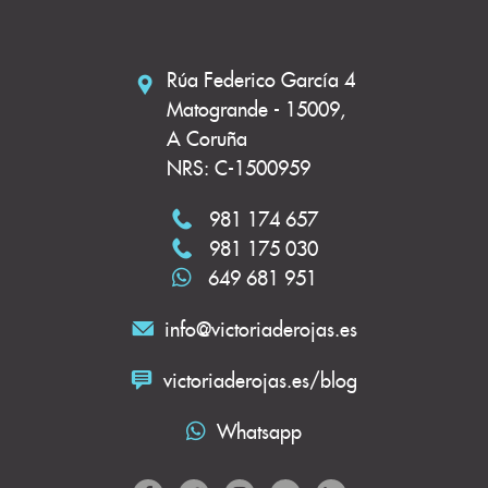
Rúa Federico García 4
Matogrande - 15009,
A Coruña
NRS: C-1500959
981 174 657
981 175 030
649 681 951
info@victoriaderojas.es
victoriaderojas.es/blog
Whatsapp