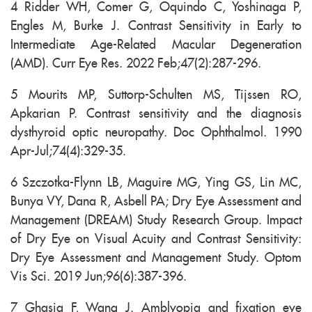
4 Ridder WH, Comer G, Oquindo C, Yoshinaga P,
Engles M, Burke J. Contrast Sensitivity in Early to
Intermediate Age-Related Macular Degeneration
(AMD). Curr Eye Res. 2022 Feb;47(2):287-296.
5 Mourits MP, Suttorp-Schulten MS, Tijssen RO,
Apkarian P. Contrast sensitivity and the diagnosis
dysthyroid optic neuropathy. Doc Ophthalmol. 1990
Apr-Jul;74(4):329-35.
6 Szczotka-Flynn LB, Maguire MG, Ying GS, Lin MC,
Bunya VY, Dana R, Asbell PA; Dry Eye Assessment and
Management (DREAM) Study Research Group. Impact
of Dry Eye on Visual Acuity and Contrast Sensitivity:
Dry Eye Assessment and Management Study. Optom
Vis Sci. 2019 Jun;96(6):387-396.
7 Ghasia F, Wang J. Amblyopia and fixation eye