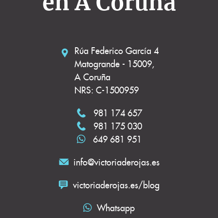
en A Coruña
Rúa Federico García 4
Matogrande - 15009,
A Coruña
NRS: C-1500959
981 174 657
981 175 030
649 681 951
info@victoriaderojas.es
victoriaderojas.es/blog
Whatsapp