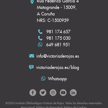
Rúa Federico García 4
Matogrande - 15009,
A Coruña
NRS: C-1500959
981 174 657
981 175 030
649 681 951
info@victoriaderojas.es
victoriaderojas.es/blog
Whatsapp
©2026 Instituto Oftalmológico Victoria de Rojas. Todos los derechos reservados.
Aviso Legal
.
Política de Privacidad
.
Política de Cookies.