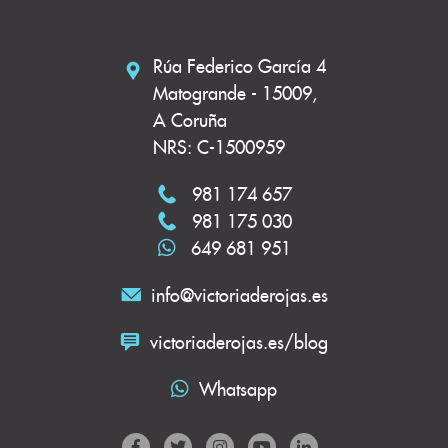
Rúa Federico García 4
Matogrande - 15009,
A Coruña
NRS: C-1500959
981 174 657
981 175 030
649 681 951
info@victoriaderojas.es
victoriaderojas.es/blog
Whatsapp