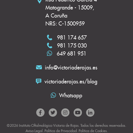
Matogrande - 15009,
A Coruña
NRS: C-1500959
981 174 657
981 175 030
649 681 951
info@victoriaderojas.es
victoriaderojas.es/blog
Whatsapp
©2026 Instituto Oftalmológico Victoria de Rojas. Todos los derechos reservados.
Aviso Legal
.
Política de Privacidad
.
Política de Cookies.