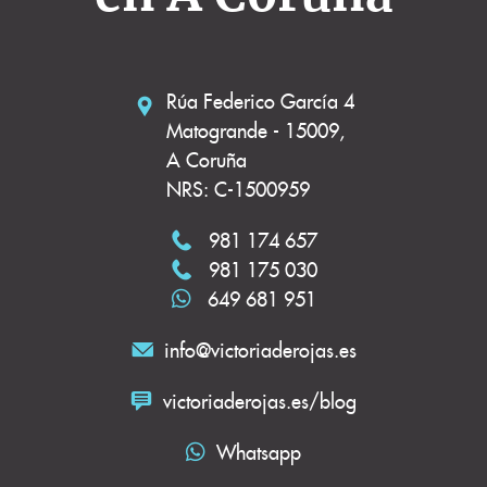
Rúa Federico García 4
Matogrande - 15009,
A Coruña
NRS: C-1500959
981 174 657
981 175 030
649 681 951
info@victoriaderojas.es
victoriaderojas.es/blog
Whatsapp